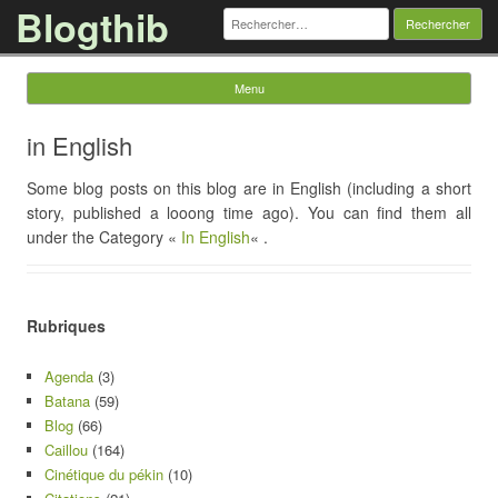
Blogthib
Rechercher :
Menu
Skip to content
in English
Some blog posts on this blog are in English (including a short
story, published a looong time ago). You can find them all
under the Category «
In English
« .
Rubriques
Agenda
(3)
Batana
(59)
Blog
(66)
Caillou
(164)
Cinétique du pékin
(10)