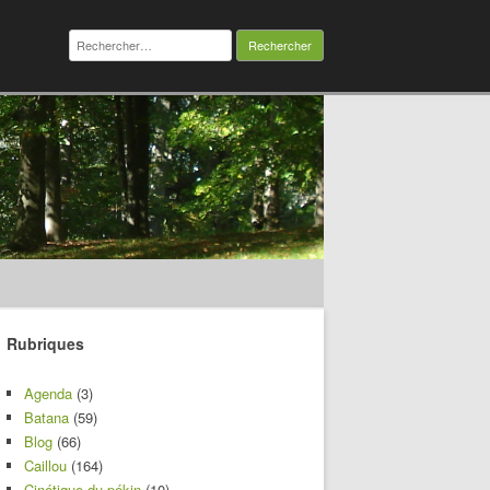
Rechercher :
Rubriques
Agenda
(3)
Batana
(59)
Blog
(66)
Caillou
(164)
Cinétique du pékin
(10)