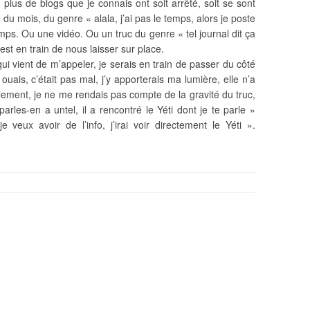
n plus de blogs que je connais ont soit arrêté, soit se sont
 du mois, du genre « alala, j’ai pas le temps, alors je poste
temps. Ou une vidéo. Ou un truc du genre « tel journal dit ça
st en train de nous laisser sur place.
ui vient de m’appeler, je serais en train de passer du côté
ouais, c’était pas mal, j’y apporterais ma lumière, elle n’a
iblement, je ne me rendais pas compte de la gravité du truc,
 parles-en a untel, il a rencontré le Yéti dont je te parle »
 veux avoir de l’info, j’irai voir directement le Yéti ».
.