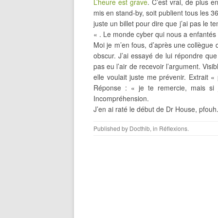
L’heure est grave
. C’est vrai, de plus e
mis en stand-by, soit publient tous les 36
juste un billet pour dire que j’ai pas le 
« . Le monde cyber qui nous a enfantés e
Moi je m’en fous, d’après une collègue q
obscur. J’ai essayé de lui répondre que 
pas eu l’air de recevoir l’argument. Vis
elle voulait juste me prévenir. Extrait «
Réponse : « je te remercie, mais si je
Incompréhension.
J’en ai raté le début de Dr House, pfouh
Published by
Docthib
, in
Réflexions
.