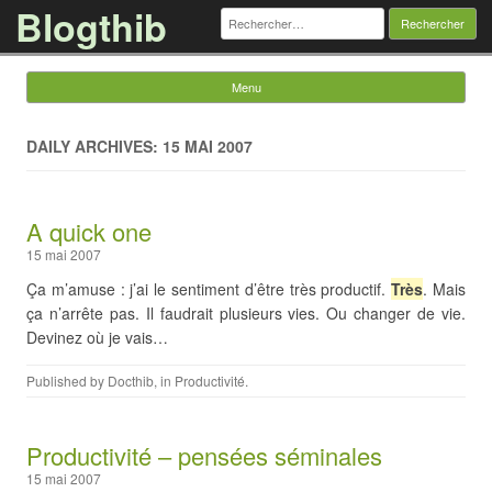
Blogthib
Rechercher :
Menu
Skip to content
DAILY ARCHIVES: 15 MAI 2007
A quick one
15 mai 2007
Ça m’amuse : j’ai le sentiment d’être très productif.
Très
. Mais
ça n’arrête pas. Il faudrait plusieurs vies. Ou changer de vie.
Devinez où je vais…
Published by
Docthib
, in
Productivité
.
Productivité – pensées séminales
15 mai 2007