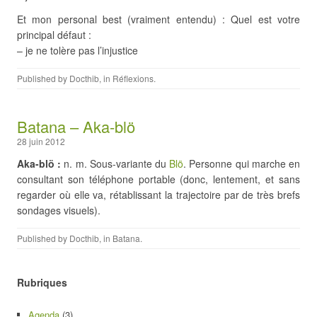
Et mon personal best (vraiment entendu) : Quel est votre
principal défaut :
– je ne tolère pas l’injustice
Published by
Docthib
, in
Réflexions
.
Batana – Aka-blö
28 juin 2012
Aka-blö :
n. m. Sous-variante du
Blö
. Personne qui marche en
consultant son téléphone portable (donc, lentement, et sans
regarder où elle va, rétablissant la trajectoire par de très brefs
sondages visuels).
Published by
Docthib
, in
Batana
.
Rubriques
Agenda
(3)