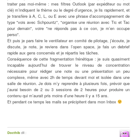
traiter pas moi-même : mes filtres Outlook (par expéditeur ou mot
clé) m’indiquent le thème ou le degré d’urgence, je lis rapidement, et
je transfère à A, C, L, ou E avec une phrase d’accompagnement de
type "vois avec Schpountz", "organise une réunion avec Tic et Tac
pour demain", voire "ne réponds pas à ce con, je m’en occupe
perso".
Et puis je pars faire le ventilateur en comité de pilotage, j’écoute, je
discute, je note, je reviens dans l’open space, je fais un debrief
rapide aux gens concernés et je répartis les tâches.
Conséquence de cette fragmentation frénétique : je suis quasiment
incapable aujourd’hui de trouver le niveau de concentration
nécessaire pour rédiger une note ou une présentation un peu
complexe, même avec 2h de temps devant moi et isolée dans une
salle de réunion. Je dois m’y reprendre à plusieurs fois, prévoir que
j’aurai besoin de 2 ou 3 sessions de 2 heures pour produire un
contenu qui m’aurait pris moins d’une heure il y a 15 ans.
Et pendant ce temps les mails se précipitent dans mon Inbox
dit :
Docthib