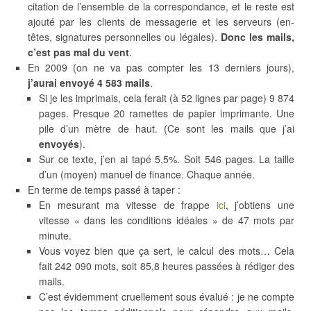
citation de l’ensemble de la correspondance, et le reste est
ajouté par les clients de messagerie et les serveurs (en-
têtes, signatures personnelles ou légales).
Donc les mails,
c’est pas mal du vent
.
En 2009 (on ne va pas compter les 13 derniers jours),
j’aurai envoyé 4 583 mails
.
Si je les imprimais, cela ferait (à 52 lignes par page) 9 874
pages. Presque 20 ramettes de papier imprimante. Une
pile d’un mètre de haut. (Ce sont les mails que j’ai
envoyés
).
Sur ce texte, j’en ai tapé 5,5%. Soit 546 pages. La taille
d’un (moyen) manuel de finance. Chaque année.
En terme de temps passé à taper :
En mesurant ma vitesse de frappe
ici
, j’obtiens une
vitesse « dans les conditions idéales » de 47 mots par
minute.
Vous voyez bien que ça sert, le calcul des mots… Cela
fait 242 090 mots, soit 85,8 heures passées à rédiger des
mails.
C’est évidemment cruellement sous évalué : je ne compte