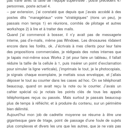
pas varié avec la taille de l’équipe supervisée : poste précédent 47
personnes, poste actuel 4.
– par extension, j’ai constaté que depuis que j’avais accédé à des
postes dits "managériaux" voire "stratégiques" (rions un peu), je
passais mon temps 1) en réunions, comités de pilotage et autres
workshops 2) à lire et à traiter des mails.
Quand j’ai commencé à bosser, il n’y avait pas de messagerie
interne, pas d’e-mails, même pas Windows. Les dinosaures rôdaient
encore dans les forêts, ok. J’écrivais à mes clients pour leur faire
des propositions commerciales, je rédigeais des notes internes que
je tapais moi-même sous Works 2 (et pour faire un tableau, il fallait
réduire la taille de la cellule à 1, puis insérer un point d’exclamation
pour simuler la ligne verticale), j’imprimais le tout, je le photocopiais,
je signais chaque exemplaire, je mettais sous enveloppe, et j’allais
déposer le tout au courrier dans les cases ad hoc. On se téléphonait
beaucoup, quand on avait reçu la note ou le courrier. J’avais un
cahier spécial où je notais les points clés de tous les appels
téléphoniques reçus ou passés. Mais surtout je passais beaucoup
plus de temps à réfléchir, et à produire du contenu, sur un périmètre
bien délimité.
Aujourd’hui mon job de cadrette moyenne se résume à être une
gigantesque gare de triage, point de passage d’une foule de sujets
plus complexes et divers les uns que les autres, que je ne vais pas