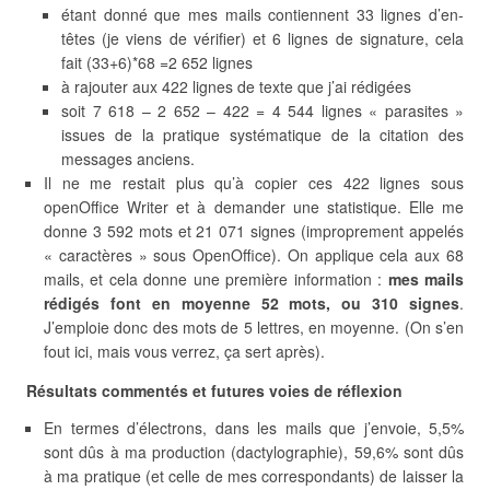
étant donné que mes mails contiennent 33 lignes d’en-
têtes (je viens de vérifier) et 6 lignes de signature, cela
fait (33+6)*68 =2 652 lignes
à rajouter aux 422 lignes de texte que j’ai rédigées
soit 7 618 – 2 652 – 422 = 4 544 lignes « parasites »
issues de la pratique systématique de la citation des
messages anciens.
Il ne me restait plus qu’à copier ces 422 lignes sous
openOffice Writer et à demander une statistique. Elle me
donne 3 592 mots et 21 071 signes (improprement appelés
« caractères » sous OpenOffice). On applique cela aux 68
mails, et cela donne une première information :
mes mails
rédigés font en moyenne 52 mots, ou 310 signes
.
J’emploie donc des mots de 5 lettres, en moyenne. (On s’en
fout ici, mais vous verrez, ça sert après).
Résultats commentés et futures voies de réflexion
En termes d’électrons, dans les mails que j’envoie, 5,5%
sont dûs à ma production (dactylographie), 59,6% sont dûs
à ma pratique (et celle de mes correspondants) de laisser la