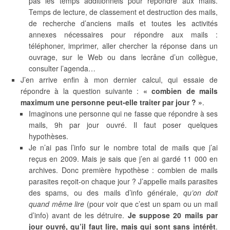
pas les temps additionnels pour répondre aux mails.
Temps de lecture, de classement et destruction des mails,
de recherche d’anciens mails et toutes les activités
annexes nécessaires pour répondre aux mails :
téléphoner, imprimer, aller chercher la réponse dans un
ouvrage, sur le Web ou dans lecrâne d’un collègue,
consulter l’agenda…
J’en arrive enfin à mon dernier calcul, qui essaie de
répondre à la question suivante :
« combien de mails
maximum une personne peut-elle traiter par jour ? »
.
Imaginons une personne qui ne fasse que répondre à ses
mails, 9h par jour ouvré. Il faut poser quelques
hypothèses.
Je n’ai pas l’info sur le nombre total de mails que j’ai
reçus en 2009. Mais je sais que j’en ai gardé 11 000 en
archives. Donc première hypothèse : combien de mails
parasites reçoit-on chaque jour ? J’appelle mails parasites
des spams, ou des mails d’info générale,
qu’on doit
quand même lire
(pour voir que c’est un spam ou un mail
d’info) avant de les détruire.
Je suppose 20 mails par
jour ouvré, qu’il faut lire, mais qui sont sans intérêt
.