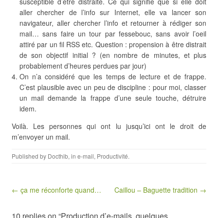
susceptible d’être distraite. Ce qui signifie que si elle doit
aller chercher de l’info sur Internet, elle va lancer son
navigateur, aller chercher l’info et retourner à rédiger son
mail… sans faire un tour par fessebouc, sans avoir l’oeil
attiré par un fil RSS etc. Question : propension à être distrait
de son objectif initial ? (en nombre de minutes, et plus
probablement d’heures perdues par jour)
On n’a considéré que les temps de lecture et de frappe.
C’est plausible avec un peu de discipline : pour moi, classer
un mail demande la frappe d’une seule touche, détruire
idem.
Voilà. Les personnes qui ont lu jusqu’ici ont le droit de
m’envoyer un mail.
Published by
Docthib
, in
e-mail
,
Productivité
.
Post navigation
← ça me réconforte quand…
Caillou – Baguette tradition →
10 replies on “Production d’e-mails, quelques