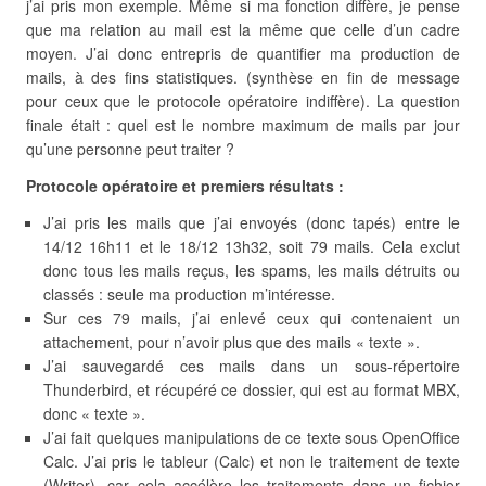
j’ai pris mon exemple. Même si ma fonction diffère, je pense
que ma relation au mail est la même que celle d’un cadre
moyen. J’ai donc entrepris de quantifier ma production de
mails, à des fins statistiques. (synthèse en fin de message
pour ceux que le protocole opératoire indiffère). La question
finale était : quel est le nombre maximum de mails par jour
qu’une personne peut traiter ?
Protocole opératoire et premiers résultats :
J’ai pris les mails que j’ai envoyés (donc tapés) entre le
14/12 16h11 et le 18/12 13h32, soit 79 mails. Cela exclut
donc tous les mails reçus, les spams, les mails détruits ou
classés : seule ma production m’intéresse.
Sur ces 79 mails, j’ai enlevé ceux qui contenaient un
attachement, pour n’avoir plus que des mails « texte ».
J’ai sauvegardé ces mails dans un sous-répertoire
Thunderbird, et récupéré ce dossier, qui est au format MBX,
donc « texte ».
J’ai fait quelques manipulations de ce texte sous OpenOffice
Calc. J’ai pris le tableur (Calc) et non le traitement de texte
(Writer), car cela accélère les traitements dans un fichier