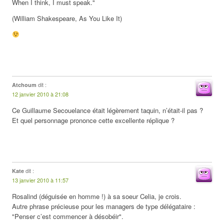
When I think, I must speak."
(William Shakespeare, As You Like It)
dit :
Atchoum
12 janvier 2010 à 21:08
Ce Guillaume Secouelance était légèrement taquin, n’était-il pas ?
Et quel personnage prononce cette excellente réplique ?
dit :
Kate
13 janvier 2010 à 11:57
Rosalind (déguisée en homme !) à sa soeur Celia, je crois.
Autre phrase précieuse pour les managers de type délégataire :
"Penser c’est commencer à désobéir".