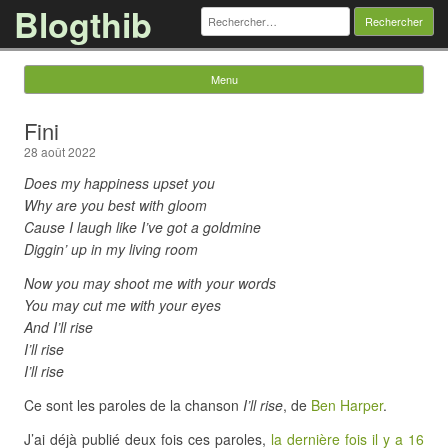
Blogthib
Rechercher :
Menu
Skip to content
Fini
28 août 2022
Does my happiness upset you
Why are you best with gloom
Cause I laugh like I’ve got a goldmine
Diggin’ up in my living room
Now you may shoot me with your words
You may cut me with your eyes
And I’ll rise
I’ll rise
I’ll rise
Ce sont les paroles de la chanson
I’ll rise
, de
Ben Harper
.
J’ai déjà publié deux fois ces paroles,
la dernière fois il y a 16