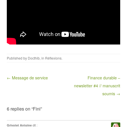
Published by
Docthib
, in
Réflexions
.
Post navigation
← Message de service
Finance durable –
newsletter #4 // manuscrit
soumis →
6 replies on “Fini”
dit :
Grivotet Antoine