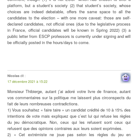
platform, but a student’s society (2) that student’s society, whose
choices are indeed debatable, offers the same space to all the
candidates to the election – with one more caveat: those are self-
declared candidates, not official ones (due to the legislative process
in France, official candidates will be known in Spring 2022) (3) a
public letter from ESCP professors is currently under signing and will
be officially posted in the hours/days to come.
dit :
Nicolas
17 décembre 2021 à 15:22
Monsieur Thibierge, autant j’ai adoré votre livre de finance, autant
vos commentaires sur la politique me laissent plus circonspects du
fait de leurs nombreuses contradictions.
1) Vous souhaitez « faire taire » un candidat crédité de 10 à 15% des
intentions de vote mais expliquez que c’est lui qui refuse les règles
du jeu démocratique. Non, ceux qui les refusent sont ceux qui
refusent que des opinions contraires aux leurs soient exprimées.
2) « Cet extrémiste ne joue pas selon les règles du jeu en