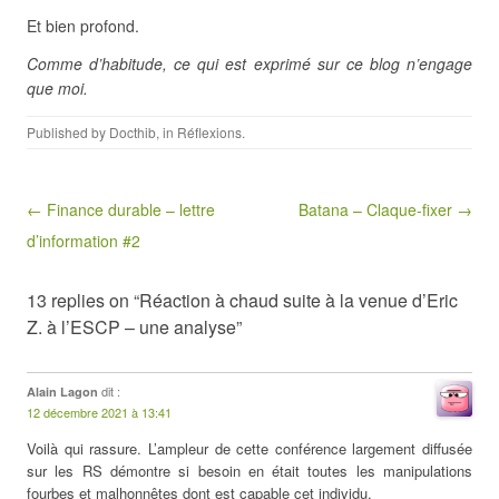
Et bien profond.
Comme d’habitude, ce qui est exprimé sur ce blog n’engage
que moi.
Published by
Docthib
, in
Réflexions
.
Post navigation
← Finance durable – lettre
Batana – Claque-fixer →
d’information #2
13 replies on “Réaction à chaud suite à la venue d’Eric
Z. à l’ESCP – une analyse”
dit :
Alain Lagon
12 décembre 2021 à 13:41
Voilà qui rassure. L’ampleur de cette conférence largement diffusée
sur les RS démontre si besoin en était toutes les manipulations
fourbes et malhonnêtes dont est capable cet individu.