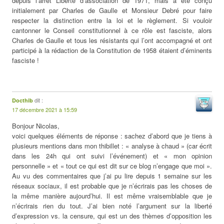
depuis l’arrêt Liberté d’association de 1971, mais a été conçu
initialement par Charles de Gaulle et Monsieur Debré pour faire
respecter la distinction entre la loi et le règlement. Si vouloir
cantonner le Conseil constitutionnel à ce rôle est fasciste, alors
Charles de Gaulle et tous les résistants qui l’ont accompagné et ont
participé à la rédaction de la Constitution de 1958 étaient d’éminents
fasciste !
dit :
Docthib
17 décembre 2021 à 15:59
Bonjour Nicolas,
voici quelques éléments de réponse : sachez d’abord que je tiens à
plusieurs mentions dans mon thibillet : « analyse à chaud » (car écrit
dans les 24h qui ont suivi l’événement) et « mon opinion
personnelle » et « tout ce qui est dit sur ce blog n’engage que moi ».
Au vu des commentaires que j’ai pu lire depuis 1 semaine sur les
réseaux sociaux, il est probable que je n’écrirais pas les choses de
la même manière aujourd’hui. Il est même vraisemblable que je
n’écrirais rien du tout. J’ai bien noté l’argument sur la liberté
d’expression vs. la censure, qui est un des thèmes d’opposition les