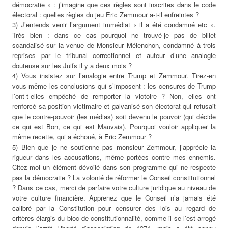
démocratie » : j’imagine que ces règles sont inscrites dans le code
électoral : quelles règles du jeu Eric Zemmour a-t-il enfreintes ?
3) J’entends venir l’argument immédiat « il a été condamné etc ».
Très bien : dans ce cas pourquoi ne trouvé-je pas de billet
scandalisé sur la venue de Monsieur Mélenchon, condamné à trois
reprises par le tribunal correctionnel et auteur d’une analogie
douteuse sur les Juifs il y a deux mois ?
4) Vous insistez sur l’analogie entre Trump et Zemmour. Tirez-en
vous-même les conclusions qui s’imposent : les censures de Trump
l’ont-t-elles empêché de remporter la victoire ? Non, elles ont
renforcé sa position victimaire et galvanisé son électorat qui refusait
que le contre-pouvoir (les médias) soit devenu le pouvoir (qui décide
ce qui est Bon, ce qui est Mauvais). Pourquoi vouloir appliquer la
même recette, qui a échoué, à Eric Zemmour ?
5) Bien que je ne soutienne pas monsieur Zemmour, j’apprécie la
rigueur dans les accusations, même portées contre mes ennemis.
Citez-moi un élément dévoilé dans son programme qui ne respecte
pas la démocratie ? La volonté de réformer le Conseil constitutionnel
? Dans ce cas, merci de parfaire votre culture juridique au niveau de
votre culture financière. Apprenez que le Conseil n’a jamais été
calibré par la Constitution pour censurer des lois au regard de
critères élargis du bloc de constitutionnalité, comme il se l’est arrogé