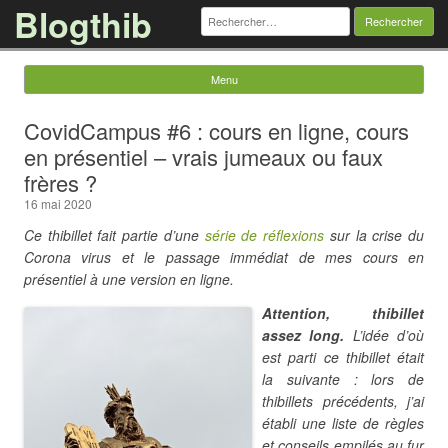
Blogthib
Rechercher :
Menu
Skip to content
CovidCampus #6 : cours en ligne, cours
en présentiel – vrais jumeaux ou faux
frères ?
16 mai 2020
Ce thibillet fait partie d’une
série de réflexions
sur la crise du
Corona virus et le passage immédiat de mes cours en
présentiel à une version en ligne.
Attention, thibillet
assez long.
L’idée d’où
est parti ce thibillet était
la suivante : lors de
thibillets précédents, j’ai
établi une liste de règles
et conseils empilés au fur