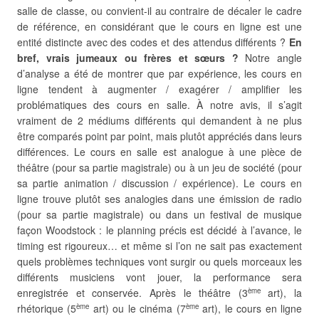
salle de classe, ou convient-il au contraire de décaler le cadre
de référence, en considérant que le cours en ligne est une
entité distincte avec des codes et des attendus différents ?
En
bref, vrais jumeaux ou frères et sœurs ?
Notre angle
d’analyse a été de montrer que par expérience, les cours en
ligne tendent à augmenter / exagérer / amplifier les
problématiques des cours en salle. À notre avis, il s’agit
vraiment de 2 médiums différents qui demandent à ne plus
être comparés point par point, mais plutôt appréciés dans leurs
différences. Le cours en salle est analogue à une pièce de
théâtre (pour sa partie magistrale) ou à un jeu de société (pour
sa partie animation / discussion / expérience). Le cours en
ligne trouve plutôt ses analogies dans une émission de radio
(pour sa partie magistrale) ou dans un festival de musique
façon Woodstock : le planning précis est décidé à l’avance, le
timing est rigoureux… et même si l’on ne sait pas exactement
quels problèmes techniques vont surgir ou quels morceaux les
différents musiciens vont jouer, la performance sera
enregistrée et conservée. Après le théâtre (3
art), la
ème
rhétorique (5
art) ou le cinéma (7
art), le cours en ligne
ème
ème