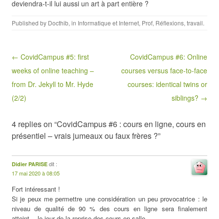
deviendra-t-il lui aussi un art à part entière ?
Published by
Docthib
, in
Informatique et Internet
,
Prof
,
Réflexions
,
travail
.
Post navigation
← CovidCampus #5: first
CovidCampus #6: Online
weeks of online teaching –
courses versus face-to-face
from Dr. Jekyll to Mr. Hyde
courses: identical twins or
(2/2)
siblings? →
4 replies on “CovidCampus #6 : cours en ligne, cours en
présentiel – vrais jumeaux ou faux frères ?”
dit :
Didier PARISE
17 mai 2020 à 08:05
Fort intéressant !
Si je peux me permettre une considération un peu provocatrice : le
niveau de qualité de 90 % des cours en ligne sera finalement
atteint… le jour de la reprise des cours en salle.