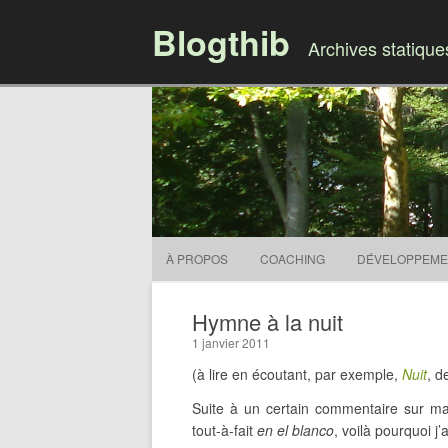
Blogthib
Archives statiqu
À PROPOS
COACHING
DÉVELOPPEME
Hymne à la nuit
1 janvier 2011
(à lire en écoutant, par exemple,
Nuit
, d
Suite à un certain commentaire sur ma 
tout-à-fait
en el blanco
, voilà pourquoi j’