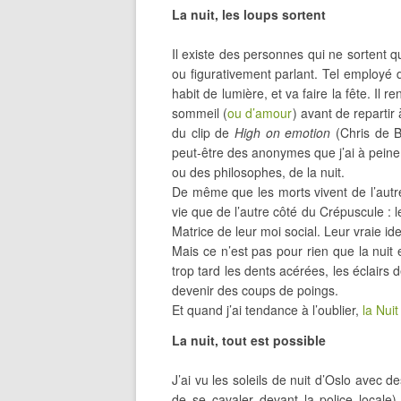
La nuit, les loups sortent
Il existe des personnes qui ne sortent qu
ou figurativement parlant. Tel employé
habit de lumière, et va faire la fête. Il
sommeil (
ou d’amour
) avant de repartir
du clip de
High on emotion
(Chris de B
peut-être des anonymes que j’ai à peine 
ou des philosophes, de la nuit.
De même que les morts vivent de l’autre
vie que de l’autre côté du Crépuscule : l
Matrice de leur moi social. Leur vraie i
Mais ce n’est pas pour rien que la nuit
trop tard les dents acérées, les éclairs 
devenir des coups de poings.
Et quand j’ai tendance à l’oublier,
la Nui
La nuit, tout est possible
J’ai vu les soleils de nuit d’Oslo avec 
de se cavaler devant la police locale