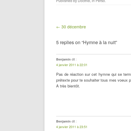
Published by
Docthib
, in
Perso
.
Post navigation
← 30 décembre
5 replies on “Hymne à la nuit”
dit :
Benjamin
4 janvier 2011 à 22:01
Pas de réaction sur cet hymne qui se term
prétexte pour te souhaiter tous mes voeux 
A très bientôt.
dit :
Benjamin
4 janvier 2011 à 23:51