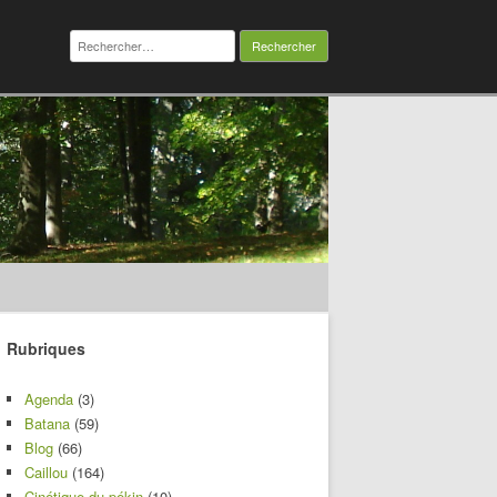
Rechercher :
Rubriques
Agenda
(3)
Batana
(59)
Blog
(66)
Caillou
(164)
Cinétique du pékin
(10)