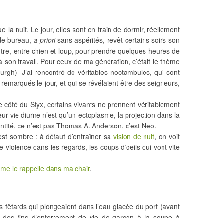
e la nuit. Le jour, elles sont en train de dormir, réellement
 de bureau,
a priori
sans aspérités, revêt certains soirs son
 rentre, entre chien et loup, pour prendre quelques heures de
 à son travail. Pour ceux de ma génération, c’était le thème
urgh). J’ai rencontré de véritables noctambules, qui sont
remarqués le jour, et qui se révélaient être des seigneurs,
 côté du Styx, certains vivants ne prennent véritablement
eur vie diurne n’est qu’un ectoplasme, la projection dans la
dentité, ce n’est pas Thomas A. Anderson, c’est Neo.
 est sombre : à défaut d’entraîner sa
vision de nuit
, on voit
de violence dans les regards, les coups d’oeils qui vont vite
t me le rappelle dans ma chair
.
des fêtards qui plongeaient dans l’eau glacée du port (avant
), des fins d’enterrement de vie de garçon à la soupe à