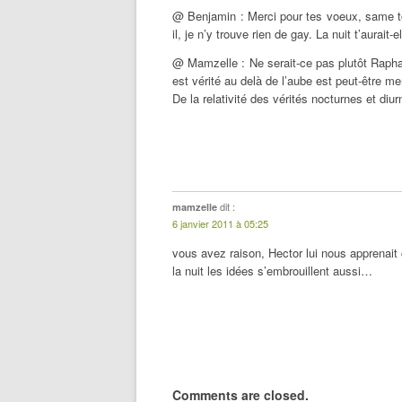
@ Benjamin : Merci pour tes voeux, same to y
il, je n’y trouve rien de gay. La nuit t’aurait-
@ Mamzelle : Ne serait-ce pas plutôt Raphaë
est vérité au delà de l’aube est peut-être 
De la relativité des vérités nocturnes et di
dit :
mamzelle
6 janvier 2011 à 05:25
vous avez raison, Hector lui nous apprenait 
la nuit les idées s’embrouillent aussi…
Comments are closed.