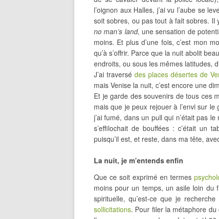
l’oignon aux Halles, j’ai vu l’aube se lev
soit sobres, ou pas tout à fait sobres. I
no man’s land
,
une sensation de potential
moins. Et plus d’une fois, c’est mon mo
qu’à s’offrir. Parce que la nuit abolit 
endroits, ou sous les mêmes latitudes, d’
J’ai traversé
des places désertes de Ve
mais Venise la nuit, c’est encore une d
Et je garde des souvenirs de tous ces mo
mais que je peux rejouer à l’envi sur l
j’ai fumé, dans un pull qui n’était pas l
s’effilochait de bouffées : c’était un
puisqu’il est, et reste, dans ma tête, ave
La nuit, je m’entends enfin
Que ce soit exprimé en termes
psychol
moins pour un temps, un asile loin du 
spirituelle, qu’est-ce que je recher
sollicitations
. Pour filer la métaphore du