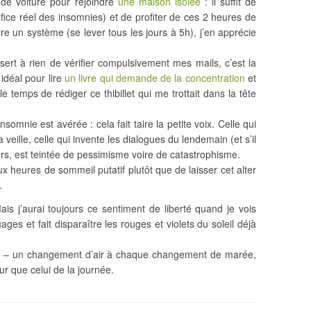
 de voiture pour rejoindre
une maison isolée
: il suffit de
fice réel des insomnies) et de profiter de ces 2 heures de
ire un système (se lever tous les jours à 5h), j’en apprécie
ert à rien de vérifier compulsivement mes mails, c’est la
idéal pour lire
un livre qui demande de la concentration
et
e temps de rédiger ce thibillet qui me trottait dans la tête
somnie est avérée : cela fait taire la petite voix. Celle qui
 veille, celle qui invente les dialogues du lendemain (et s’il
ujours, est teintée de pessimisme voire de catastrophisme.
x heures de sommeil putatif plutôt que de laisser cet alter
.
ais j’aurai toujours ce sentiment de liberté quand je vois
ages et fait disparaître les rouges et violets du soleil déjà
-il – un changement d’air à chaque changement de marée,
ur que celui de la journée.