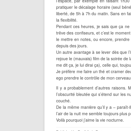
l’espace, par exemple en faisant 1h30
pratiquer le décalage horaire (seul béné
liberté, de 5h à 7h du matin. Sans en fa
la flexibilité.
Pendant ces heures, je sais que ça ne s
trêve des confiseurs, et c’est le moment 
le mettre en notes, ou encore, prendre l
depuis des jours.
Un autre avantage à se lever dès que l’in
rejoue le (mauvais) film de la soirée de la
me dit ça, je lui dirai ça), celle qui, to
Je préfère me faire un thé et cramer deu
ego prendre le contrôle de mon cerveau
Il y a probablement d’autres raisons. M
l’obscurité bleutée qui s’étend sur les nu
couché.
De la même manière qu’il y a – paraît
l’air de la nuit me semble toujours plus p
Voilà pourquoi j’aime la vie nocturne.