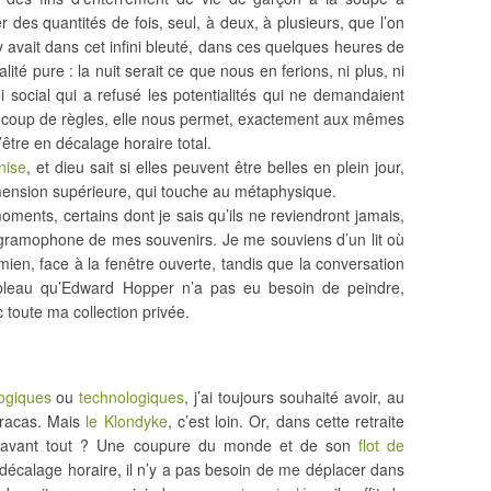
er des quantités de fois, seul, à deux, à plusieurs, que l’on
l y avait dans cet infini bleuté, dans ces quelques heures de
ité pure : la nuit serait ce que nous en ferions, ni plus, ni
i social qui a refusé les potentialités qui ne demandaient
beaucoup de règles, elle nous permet, exactement aux mêmes
être en décalage horaire total.
nise
, et dieu sait si elles peuvent être belles en plein jour,
imension supérieure, qui touche au métaphysique.
ments, certains dont je sais qu’ils ne reviendront jamais,
e gramophone de mes souvenirs. Je me souviens d’un lit où
e mien, face à la fenêtre ouverte, tandis que la conversation
 tableau qu’Edward Hopper n’a pas eu besoin de peindre,
c toute ma collection privée.
ogiques
ou
technologiques
, j’ai toujours souhaité avoir, au
fracas. Mais
le Klondyke
, c’est loin. Or, dans cette retraite
che avant tout ? Une coupure du monde et de son
flot de
 décalage horaire, il n’y a pas besoin de me déplacer dans