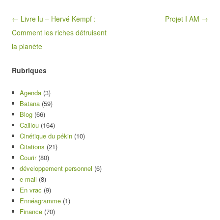
Post navigation
← Livre lu – Hervé Kempf :
Projet I AM →
Comment les riches détruisent
la planète
Rubriques
Agenda
(3)
Batana
(59)
Blog
(66)
Caillou
(164)
Cinétique du pékin
(10)
Citations
(21)
Courir
(80)
développement personnel
(6)
e-mail
(8)
En vrac
(9)
Ennéagramme
(1)
Finance
(70)