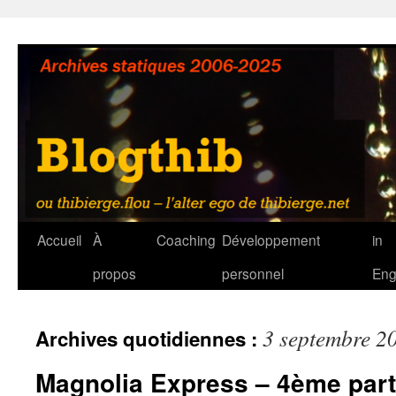
Aller
au
contenu
Accueil
À
Coaching
Développement
in
propos
personnel
Eng
3 septembre 2
Archives quotidiennes :
Magnolia Express – 4ème part