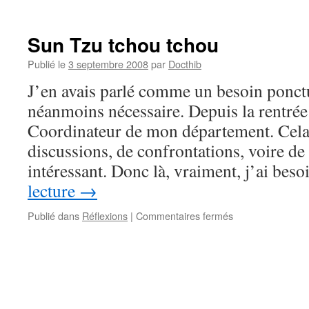
Chr
Cro
Sun Tzu tchou tchou
Publié le
3 septembre 2008
par
Docthib
J’en avais parlé comme un besoin ponct
néanmoins nécessaire. Depuis la rentrée 
Coordinateur de mon département. Cel
discussions, de confrontations, voire de c
intéressant. Donc là, vraiment, j’ai be
lecture
→
sur
Publié dans
Réflexions
|
Commentaires fermés
Sun
Tzu
tchou
tchou