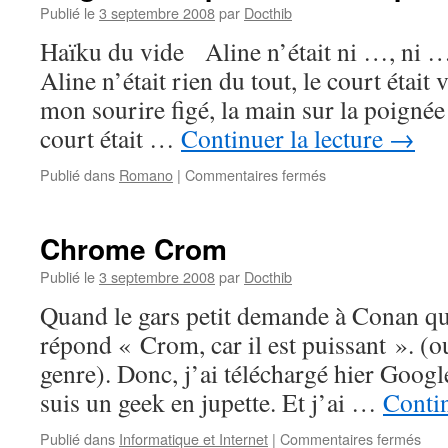
Publié le
3 septembre 2008
par
Docthib
Haïku du vide Aline n’était ni …, ni 
Aline n’était rien du tout, le court était v
mon sourire figé, la main sur la poignée 
court était …
Continuer la lecture
→
sur
Publié dans
Romano
|
Commentaires fermés
Magnolia
Express
–
Chrome Crom
4ème
partie
Publié le
3 septembre 2008
par
Docthib
–
Quand le gars petit demande à Conan quel
#17
répond « Crom, car il est puissant ». (o
genre). Donc, j’ai téléchargé hier Goog
suis un geek en jupette. Et j’ai …
Contin
sur
Publié dans
Informatique et Internet
|
Commentaires fermés