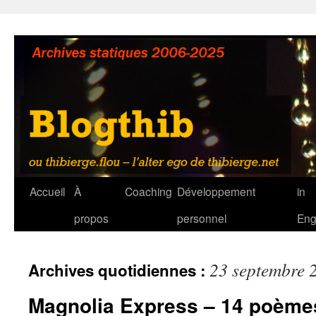
Aller
au
contenu
Accueil
À
Coaching
Développement
in
propos
personnel
Eng
23 septembre 
Archives quotidiennes :
Magnolia Express – 14 poèmes