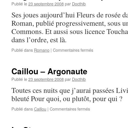
Publié le
23 septembre 2008
par
Docthib
Ses joues aujourd’hui Fleurs de rosée d
Roman, publié progressivement, sous un
Commons. Et aussi sous licence Toucha
dans l’ordre, est là.
sur
Publié dans
Romano
|
Commentaires fermés
Magnolia
Express
–
Caillou – Argonaute
14
poèmes
Publié le
23 septembre 2008
par
Docthib
pour
Toutes ces nuits que j’aurai passées Liv
Aline
–
bleuté Pour quoi, ou plutôt, pour qui ?
VII
sur
Publié dans
Caillou
|
Commentaires fermés
Caillou
–
Argonaute