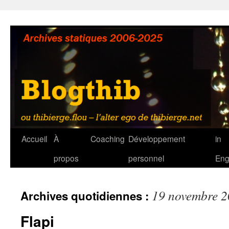
Aller
au
contenu
Accueil
À
Coaching
Développement
in
propos
personnel
Eng
19 novembre 
Archives quotidiennes :
Flapi