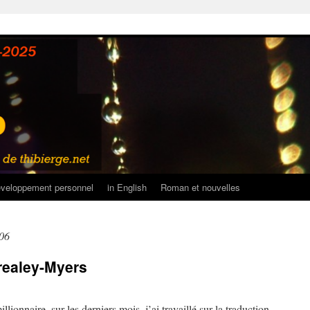
veloppement personnel
in English
Roman et nouvelles
006
realey-Myers
lionnaire, sur les derniers mois, j’ai travaillé sur la traduction