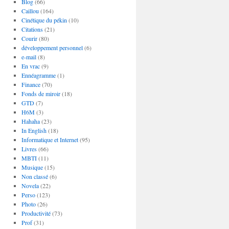
Blog
(66)
Caillou
(164)
Cinétique du pékin
(10)
Citations
(21)
Courir
(80)
développement personnel
(6)
e-mail
(8)
En vrac
(9)
Ennéagramme
(1)
Finance
(70)
Fonds de miroir
(18)
GTD
(7)
H6M
(3)
Hahaha
(23)
In English
(18)
Informatique et Internet
(95)
Livres
(66)
MBTI
(11)
Musique
(15)
Non classé
(6)
Novela
(22)
Perso
(123)
Photo
(26)
Productivité
(73)
Prof
(31)