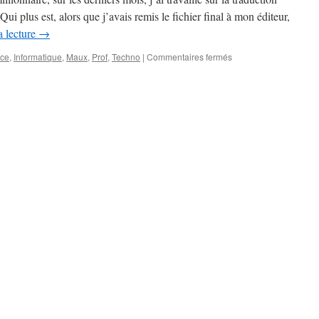
i plus est, alors que j’avais remis le fichier final à mon éditeur,
a lecture
→
sur
nce
,
Informatique
,
Maux
,
Prof
,
Techno
|
Commentaires fermés
La
malediccion
dou
Brealey-
Myers