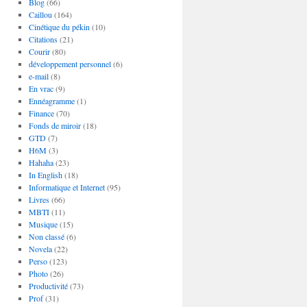
Blog
(66)
Caillou
(164)
Cinétique du pékin
(10)
Citations
(21)
Courir
(80)
développement personnel
(6)
e-mail
(8)
En vrac
(9)
Ennéagramme
(1)
Finance
(70)
Fonds de miroir
(18)
GTD
(7)
H6M
(3)
Hahaha
(23)
In English
(18)
Informatique et Internet
(95)
Livres
(66)
MBTI
(11)
Musique
(15)
Non classé
(6)
Novela
(22)
Perso
(123)
Photo
(26)
Productivité
(73)
Prof
(31)