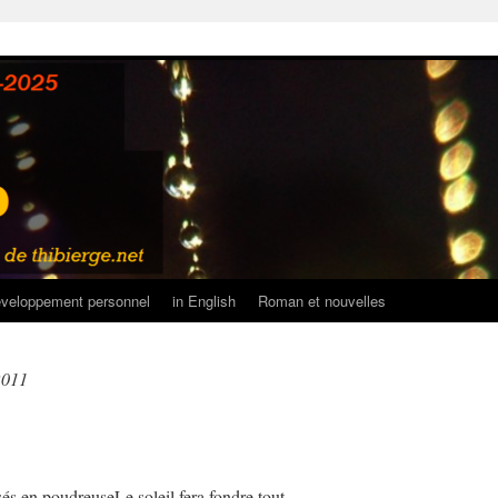
veloppement personnel
in English
Roman et nouvelles
 2011
és en poudreuseLe soleil fera fondre tout.