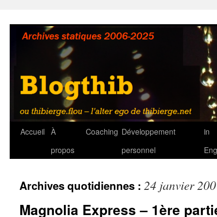
Aller
au
contenu
Accueil
À
Coaching
Développement
in
propos
personnel
Eng
24 janvier 20
Archives quotidiennes :
Magnolia Express – 1ère parti