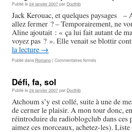
Publié le
24 janvier 2007
par
Docthib
Jack Kerouac, et quelques paysages – Al
allez fermer ? – Temporairement, ne vou
Aline ajoutait : « ça lui fait autant de m
voyez pas ? ». Elle venait se blottir co
la lecture
→
sur
Publié dans
Romano
|
Commentaires fermés
Magnolia
Express
–
Défi, fa, sol
1ère
partie
Publié le
24 janvier 2007
par
Docthib
–
Atchoum s’y est collé, suite à une de mes
#
19
de cerner le plaisir. A mon tour donc, e
réintroduire du radioblogclub dans ces p
aimez ces morceaux, achetez-les). Liste