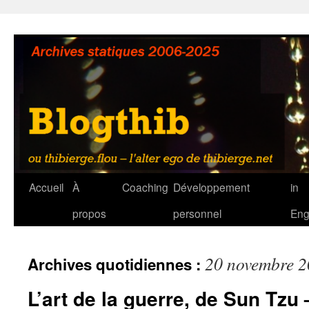
Aller
au
contenu
Accueil
À
Coaching
Développement
in
propos
personnel
Eng
20 novembre 
Archives quotidiennes :
L’art de la guerre, de Sun Tzu 