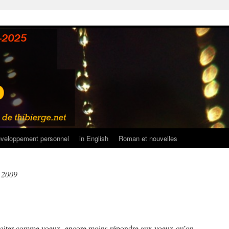
veloppement personnel
in English
Roman et nouvelles
r 2009
ouhaiter comme voeux, encore moins répondre aux voeux qu’on