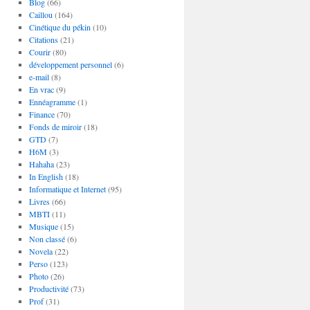
Blog
(66)
Caillou
(164)
Cinétique du pékin
(10)
Citations
(21)
Courir
(80)
développement personnel
(6)
e-mail
(8)
En vrac
(9)
Ennéagramme
(1)
Finance
(70)
Fonds de miroir
(18)
GTD
(7)
H6M
(3)
Hahaha
(23)
In English
(18)
Informatique et Internet
(95)
Livres
(66)
MBTI
(11)
Musique
(15)
Non classé
(6)
Novela
(22)
Perso
(123)
Photo
(26)
Productivité
(73)
Prof
(31)