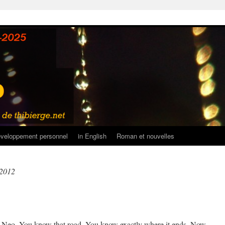
veloppement personnel
in English
Roman et nouvelles
 2012
 Neo. You know that road. You know exactly where it ends. Now