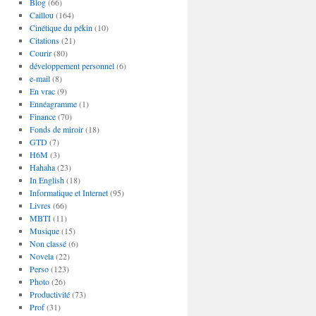
Blog
(66)
Caillou
(164)
Cinétique du pékin
(10)
Citations
(21)
Courir
(80)
développement personnel
(6)
e-mail
(8)
En vrac
(9)
Ennéagramme
(1)
Finance
(70)
Fonds de miroir
(18)
GTD
(7)
H6M
(3)
Hahaha
(23)
In English
(18)
Informatique et Internet
(95)
Livres
(66)
MBTI
(11)
Musique
(15)
Non classé
(6)
Novela
(22)
Perso
(123)
Photo
(26)
Productivité
(73)
Prof
(31)