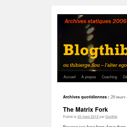
Aller
au
contenu
Accueil
À propos
Coaching
Dé
20 mars
Archives quotidiennes :
The Matrix Fork
Publié le
20 mars 2012
par
Docthib
Because you have been down there,