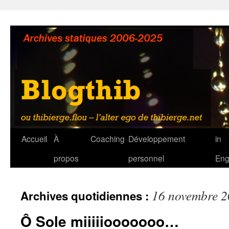
Aller
au
contenu
Accueil
À
Coaching
Développement
in
propos
personnel
Eng
16 novembre 
Archives quotidiennes :
Ô Sole miiiiiooooooo…