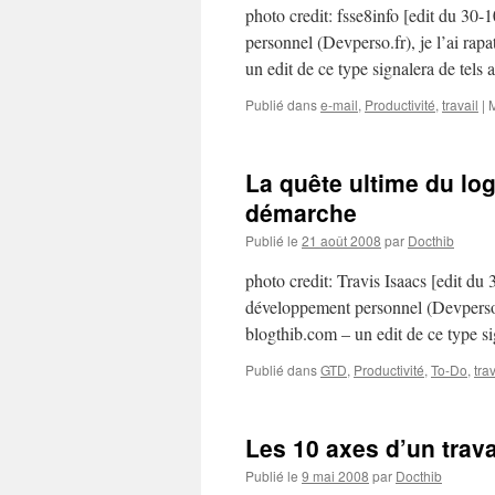
photo credit: fsse8info [edit du 30-
personnel (Devperso.fr), je l’ai rap
un edit de ce type signalera de tels 
Publié dans
e-mail
,
Productivité
,
travail
|
La quête ultime du log
démarche
Publié le
21 août 2008
par
Docthib
photo credit: Travis Isaacs [edit du 
développement personnel (Devperso.fr
blogthib.com – un edit de ce type si
Publié dans
GTD
,
Productivité
,
To-Do
,
trav
Les 10 axes d’un trava
Publié le
9 mai 2008
par
Docthib