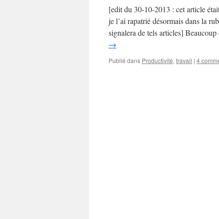
[edit du 30-10-2013 : cet article ét
je l’ai rapatrié désormais dans la r
signalera de tels articles] Beaucou
→
Publié dans
Productivité
,
travail
|
4 comme