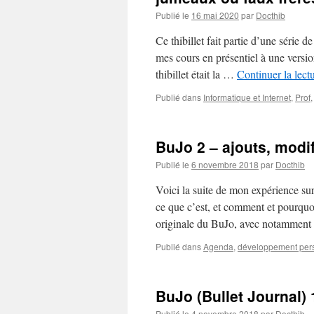
Publié le
16 mai 2020
par
Docthib
Ce thibillet fait partie d’une série 
mes cours en présentiel à une version
thibillet était la …
Continuer la lect
Publié dans
Informatique et Internet
,
Prof
BuJo 2 – ajouts, modifi
Publié le
6 novembre 2018
par
Docthib
Voici la suite de mon expérience sur
ce que c’est, et comment et pourquo
originale du BuJo, avec notammen
Publié dans
Agenda
,
développement per
BuJo (Bullet Journal) 
Publié le
4 novembre 2018
par
Docthib