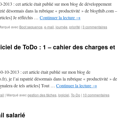
10-2013 : cet article était publié sur mon blog de développement
atrié désormais dans la rubrique « productivité » de blogthib.com –
articles] Je réfléchis …
Continuer la lecture
→
Marqué avec
Boot sequence
,
e-mail
,
journée
,
priorité
|
3 commentaires
iciel de ToDo : 1 – cahier des charges et
30-10-2013 : cet article était publié sur mon blog de
), je l’ai rapatrié désormais dans la rubrique « productivité » de
gnalera de tels articles] Tout …
Continuer la lecture
→
ail
|
Marqué avec
gestion des tâches
,
logiciel
,
To-Do
|
10 commentaires
il salarié