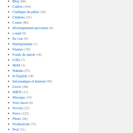
Blog
(66)
Caillou
(164)
Cinétique du pékin
(10)
Citations
(21)
Courir
(80)
développement personnel
(6)
e-mail
(8)
En vrac
(9)
Ennéagramme
(1)
Finance
(70)
Fonds de miroir
(18)
GTD
(7)
H6M
(3)
Hahaha
(23)
In English
(18)
Informatique et Internet
(95)
Livres
(66)
MBTI
(11)
Musique
(15)
Non classé
(6)
Novela
(22)
Perso
(123)
Photo
(26)
Productivité
(73)
Prof
(31)