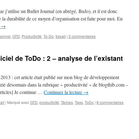
retraits
e j’utilise un Bullet Journal (en abrégé, BuJo), et il est donc
 la durabilité de ce moyen d’organisation est faite pour moi. En
e
→
sonnel
,
GTD
,
Productivité
,
To-Do
,
travail
|
2 commentaires
iciel de ToDo : 2 – analyse de l’existant
-2013 : cet article était publié sur mon blog de développement
atrié désormais dans la rubrique « productivité » de blogthib.com –
 articles] Je continue …
Continuer la lecture
→
ail
|
Marqué avec
GTD
,
productivité
,
Tâches
,
Tags
,
ToDo
|
8 commentaires