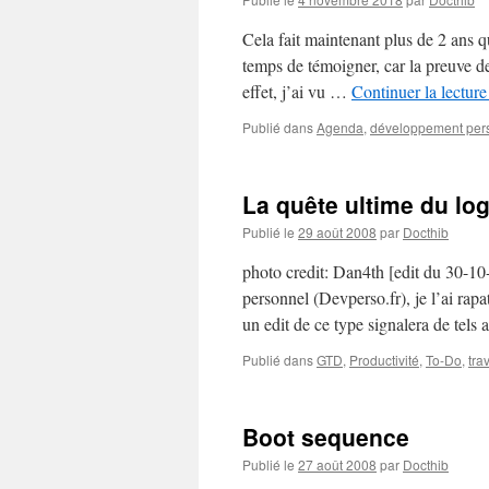
Cela fait maintenant plus de 2 ans qu
temps de témoigner, car la preuve de
effet, j’ai vu …
Continuer la lectur
Publié dans
Agenda
,
développement per
La quête ultime du log
Publié le
29 août 2008
par
Docthib
photo credit: Dan4th [edit du 30-10
personnel (Devperso.fr), je l’ai rap
un edit de ce type signalera de tels
Publié dans
GTD
,
Productivité
,
To-Do
,
trav
Boot sequence
Publié le
27 août 2008
par
Docthib