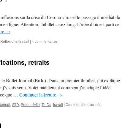
face-
to-
face
de réflexions sur la crise du Corona virus et le passage immédiat de
courses:
identical
 en ligne. Attention, thibillet assez long. L’idée d’où est parti ce
twins
ure
→
or
siblings?
,
Réflexions
,
travail
|
4 commentaires
cations, retraits
 le Bullet Journal (BuJo). Dans un premier thibillet, j’ai expliqué
i j’y suis venu. Voici maintenant comment j’ai adapté l’idée
t ce que …
Continuer la lecture
→
sur
sonnel
,
GTD
,
Productivité
,
To-Do
,
travail
|
Commentaires fermés
BuJo
2
–
1
ajouts,
modifications,