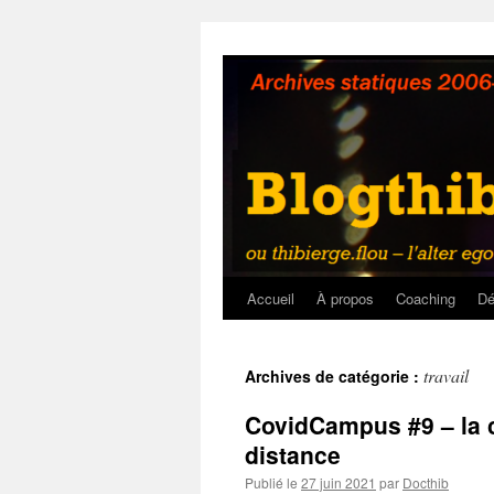
Aller
au
contenu
Accueil
À propos
Coaching
Dé
travail
Archives de catégorie :
CovidCampus #9 – la 
distance
Publié le
27 juin 2021
par
Docthib