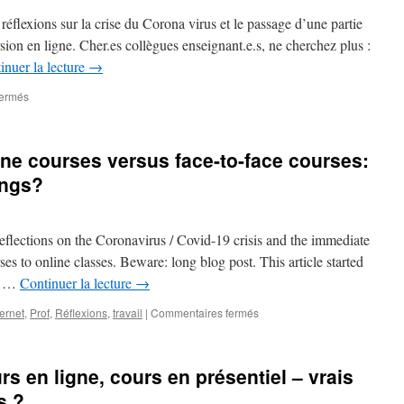
e réflexions sur la crise du Corona virus et le passage d’une partie
sion en ligne. Cher.es collègues enseignant.e.s, ne cherchez plus :
inuer la lecture
→
sur
fermés
CovidCampus
#9
–
ne courses versus face-to-face courses:
la
combinaison
ings?
ultime
pour
enseigner
f reflections on the Coronavirus / Covid-19 crisis and the immediate
à
distance
es to online classes. Beware: long blog post. This article started
us …
Continuer la lecture
→
sur
ternet
,
Prof
,
Réflexions
,
travail
|
Commentaires fermés
CovidCampus
#6:
Online
s en ligne, cours en présentiel – vrais
courses
versus
s ?