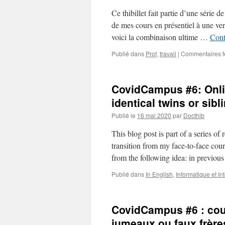
Ce thibillet fait partie d’une série d
de mes cours en présentiel à une ver
voici la combinaison ultime …
Cont
Publié dans
Prof
,
travail
|
Commentaires 
CovidCampus #6: Onli
identical twins or sibl
Publié le
16 mai 2020
par
Docthib
This blog post is part of a series o
transition from my face-to-face cours
from the following idea: in previo
Publié dans
In English
,
Informatique et In
CovidCampus #6 : cour
jumeaux ou faux frère