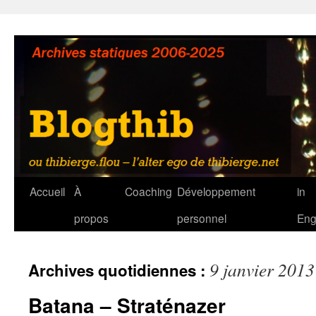
Aller
au
contenu
Accueil
À
Coaching
Développement
in
propos
personnel
Eng
9 janvier 2013
Archives quotidiennes :
Batana – Straténazer