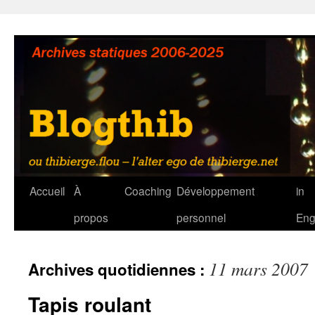
Aller
au
contenu
Accueil
À
Coaching
Développement
in
propos
personnel
Eng
11 mars 2007
Archives quotidiennes :
Tapis roulant