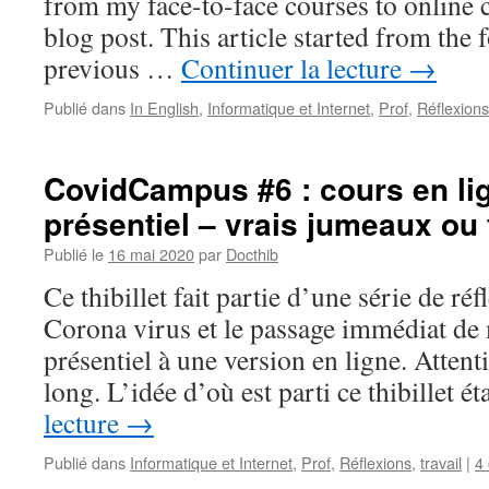
from my face-to-face courses to online 
blog post. This article started from the 
previous …
Continuer la lecture
→
Publié dans
In English
,
Informatique et Internet
,
Prof
,
Réflexions
CovidCampus #6 : cours en li
présentiel – vrais jumeaux ou 
Publié le
16 mai 2020
par
Docthib
Ce thibillet fait partie d’une série de réf
Corona virus et le passage immédiat de
présentiel à une version en ligne. Attenti
long. L’idée d’où est parti ce thibillet é
lecture
→
Publié dans
Informatique et Internet
,
Prof
,
Réflexions
,
travail
|
4