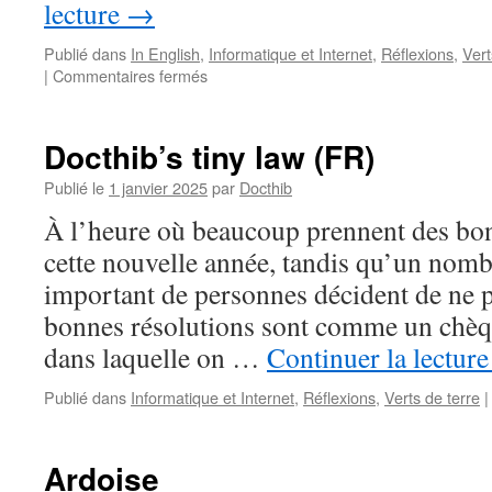
lecture
→
Publié dans
In English
,
Informatique et Internet
,
Réflexions
,
Vert
sur
|
Commentaires fermés
Docthib’s
tiny
law
Docthib’s tiny law (FR)
(ENG)
Publié le
1 janvier 2025
par
Docthib
À l’heure où beaucoup prennent des bon
cette nouvelle année, tandis qu’un nomb
important de personnes décident de ne p
bonnes résolutions sont comme un chèqu
dans laquelle on …
Continuer la lectur
Publié dans
Informatique et Internet
,
Réflexions
,
Verts de terre
|
Ardoise