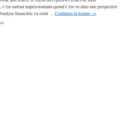
 c’est surtout impressionnant quand c’est vu dans une perspective
 Analyse financière va sortir …
Continuer la lecture
→
sur
més
C’est
la
rentrée
des
classes