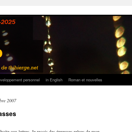
veloppement personnel
in English
Roman et nouvelles
bre 2007
lasses
boite aux lettres. Je reçois des épreuves relues de mon