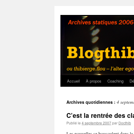
Aller
au
contenu
Accueil
À propos
Coaching
Dé
4 septem
Archives quotidiennes :
C’est la rentrée des c
Publié le
4 septembre 2007
par
Docthib
Les nouvelles se bousculent dans la 