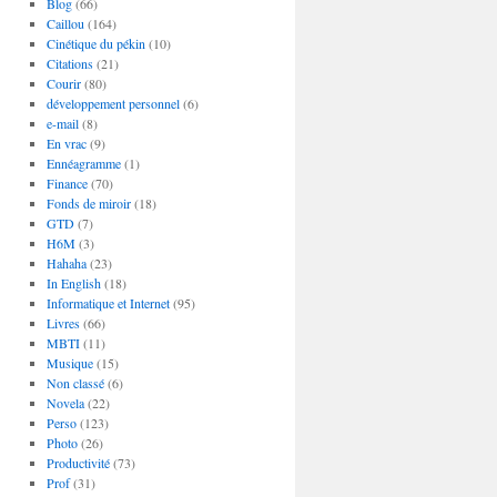
Blog
(66)
Caillou
(164)
Cinétique du pékin
(10)
Citations
(21)
Courir
(80)
développement personnel
(6)
e-mail
(8)
En vrac
(9)
Ennéagramme
(1)
Finance
(70)
Fonds de miroir
(18)
GTD
(7)
H6M
(3)
Hahaha
(23)
In English
(18)
Informatique et Internet
(95)
Livres
(66)
MBTI
(11)
Musique
(15)
Non classé
(6)
Novela
(22)
Perso
(123)
Photo
(26)
Productivité
(73)
Prof
(31)