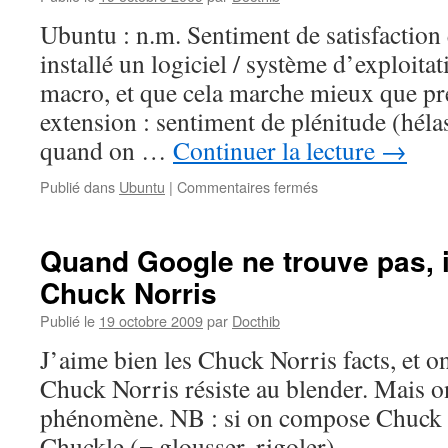
Ubuntu : n.m. Sentiment de satisfaction 
installé un logiciel / système d’exploitati
macro, et que cela marche mieux que p
extension : sentiment de plénitude (hél
quand on …
Continuer la lecture
→
sur
Publié dans
Ubuntu
|
Commentaires fermés
Ubuntu
–
Ubuntu
Quand Google ne trouve pas, 
Chuck Norris
Publié le
19 octobre 2009
par
Docthib
J’aime bien les Chuck Norris facts, et o
Chuck Norris résiste au blender. Mais o
phénomène. NB : si on compose Chuck e
Chuckle (= glousser, rigoler)