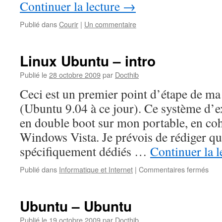
Continuer la lecture
→
Publié dans
Courir
|
Un commentaire
Linux Ubuntu – intro
Publié le
28 octobre 2009
par
Docthib
Ceci est un premier point d’étape de ma
(Ubuntu 9.04 à ce jour). Ce système d’ex
en double boot sur mon portable, en coh
Windows Vista. Je prévois de rédiger qu
spécifiquement dédiés …
Continuer la 
sur
Publié dans
Informatique et Internet
|
Commentaires fermés
Linu
Ubu
–
Ubuntu – Ubuntu
intro
Publié le
19 octobre 2009
par
Docthib