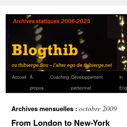
Aller
au
contenu
Accueil
À
Coaching
Développement
in
propos
personnel
Eng
octobre 2009
Archives mensuelles :
From London to New-York