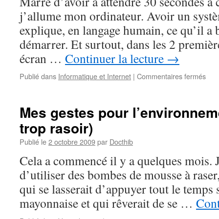
Marre d’avoir à attendre 30 secondes à 
j’allume mon ordinateur. Avoir un systè
explique, en langage humain, ce qu’il a 
démarrer. Et surtout, dans les 2 premièr
écran …
Continuer la lecture
→
sur
Publié dans
Informatique et Internet
|
Commentaires fermés
Req
for
enh
Mes gestes pour l’environneme
–
trop rasoir)
Par
Publié le
2 octobre 2009
par
Docthib
Cela a commencé il y a quelques mois. 
d’utiliser des bombes de mousse à raser
qui se lasserait d’appuyer tout le temps 
mayonnaise et qui rêverait de se …
Cont