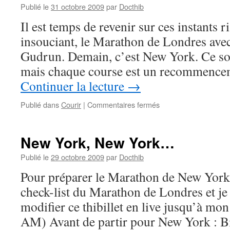
Publié le
31 octobre 2009
par
Docthib
Il est temps de revenir sur ces instants r
insouciant, le Marathon de Londres av
Gudrun. Demain, c’est New York. Ce son
mais chaque course est un recommenceme
Continuer la lecture
→
sur
Publié dans
Courir
|
Commentaires fermés
From
London
to
New York, New York…
New-
York
Publié le
29 octobre 2009
par
Docthib
Pour préparer le Marathon de New York
check-list du Marathon de Londres et je 
modifier ce thibillet en live jusqu’à mo
AM) Avant de partir pour New York : B