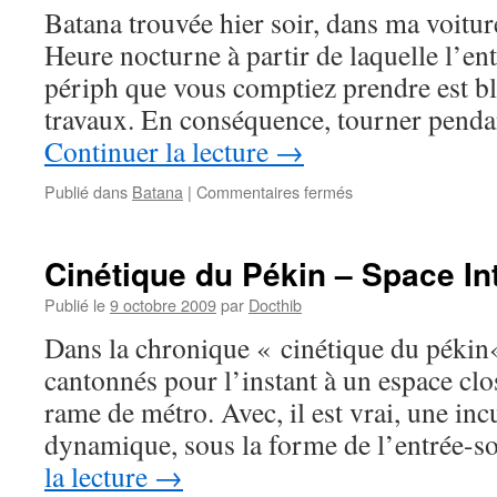
Batana trouvée hier soir, dans ma voiture 
Heure nocturne à partir de laquelle l’ent
périph que vous comptiez prendre est b
travaux. En conséquence, tourner pend
Continuer la lecture
→
sur
Publié dans
Batana
|
Commentaires fermés
Batana
–
Travérole
Cinétique du Pékin – Space In
Publié le
9 octobre 2009
par
Docthib
Dans la chronique « cinétique du péki
cantonnés pour l’instant à un espace clos
rame de métro. Avec, il est vrai, une inc
dynamique, sous la forme de l’entrée-s
la lecture
→