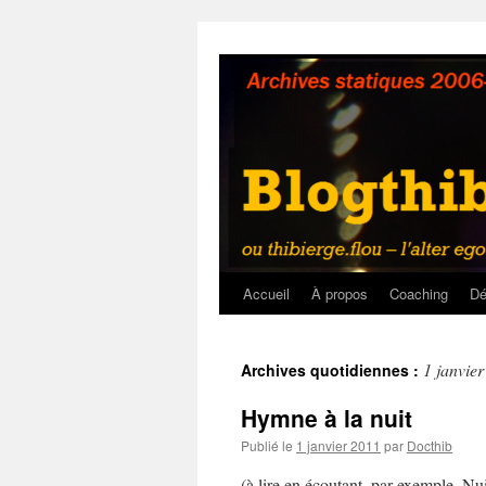
Aller
au
contenu
Accueil
À propos
Coaching
Dé
1 janvie
Archives quotidiennes :
Hymne à la nuit
Publié le
1 janvier 2011
par
Docthib
(à lire en écoutant, par exemple, Nu