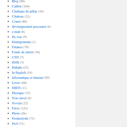
Blog
(66)
Caillou
(164)
Cinétique du pékin
(10)
Citations
(21)
Courir
(80)
développement personnel
(6)
e-mail
(8)
En vrac
(9)
Ennéagramme
(1)
Finance
(70)
Fonds de miroir
(18)
GTD
(7)
H6M
(3)
Hahaha
(23)
In English
(18)
Informatique et Internet
(95)
Livres
(66)
MBTI
(11)
Musique
(15)
Non classé
(6)
Novela
(22)
Perso
(123)
Photo
(26)
Productivité
(73)
Prof
(31)