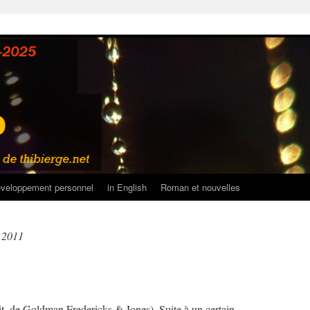
veloppement personnel
in English
Roman et nouvelles
r 2011
it, de Goldman Fredericks & Jones). Suite à un certain