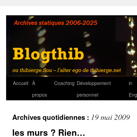
Aller
au
contenu
Accueil
À
Coaching
Développement
in
propos
personnel
Eng
19 mai 2009
Archives quotidiennes :
les murs ? Rien…