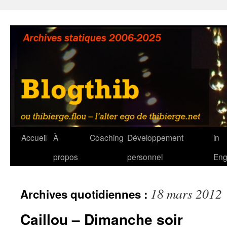
Aller
au
contenu
Accueil
À
Coaching
Développement
in
propos
personnel
Eng
18 mars 2012
Archives quotidiennes :
Caillou – Dimanche soir