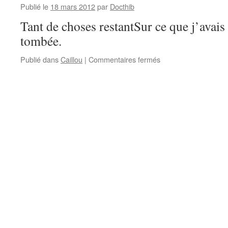
Publié le
18 mars 2012
par
Docthib
Tant de choses restantSur ce que j’avais 
tombée.
sur
Publié dans
Caillou
|
Commentaires fermés
Caillou
–
Dimanche
soir