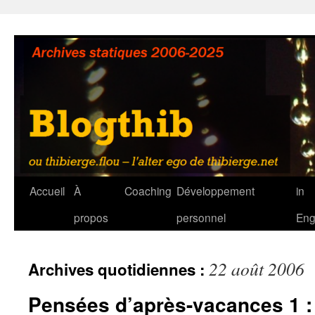
Aller
au
contenu
Accueil
À
Coaching
Développement
in
propos
personnel
Eng
22 août 2006
Archives quotidiennes :
Pensées d’après-vacances 1 : 