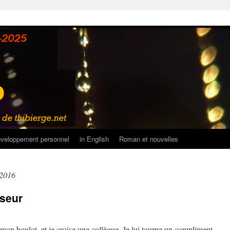
veloppement personnel
in English
Roman et nouvelles
 2016
nseur
à mon boulot, et je croise une collègue. Je lui tourne un compliment