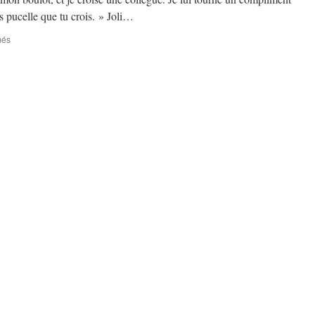
is pucelle que tu crois. » Joli…
sur
més
Le
bon
mot
de
l’ascenseur