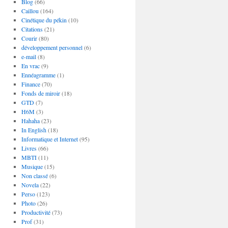
Blog
(66)
Caillou
(164)
Cinétique du pékin
(10)
Citations
(21)
Courir
(80)
développement personnel
(6)
e-mail
(8)
En vrac
(9)
Ennéagramme
(1)
Finance
(70)
Fonds de miroir
(18)
GTD
(7)
H6M
(3)
Hahaha
(23)
In English
(18)
Informatique et Internet
(95)
Livres
(66)
MBTI
(11)
Musique
(15)
Non classé
(6)
Novela
(22)
Perso
(123)
Photo
(26)
Productivité
(73)
Prof
(31)