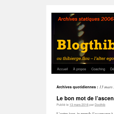
Aller
au
contenu
Accueil
À propos
Coaching
Dé
13 mars
Archives quotidiennes :
Le bon mot de l’asce
Publié le
13 mars 2016
par
Docthib
L’autre jour, je prends l’ascenseur 