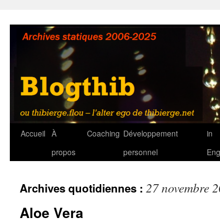
Aller
au
contenu
Accueil
À
Coaching
Développement
in
propos
personnel
Eng
27 novembre 
Archives quotidiennes :
Aloe Vera