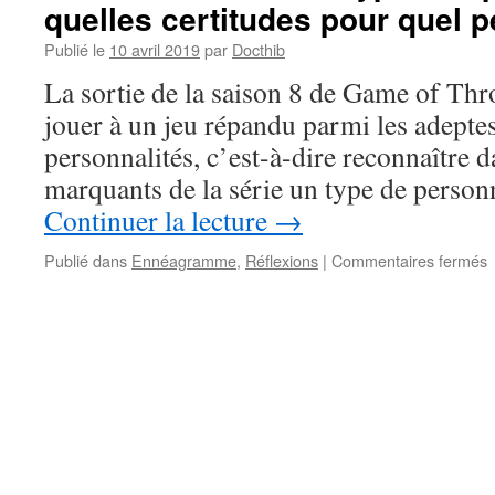
quelles certitudes pour quel 
Publié le
10 avril 2019
par
Docthib
La sortie de la saison 8 de Game of Thr
jouer à un jeu répandu parmi les adepte
personnalités, c’est-à-dire reconnaître 
marquants de la série un type de perso
Continuer la lecture
→
s
Publié dans
Ennéagramme
,
Réflexions
|
Commentaires fermés
o
T
e
t
d
p
:
q
c