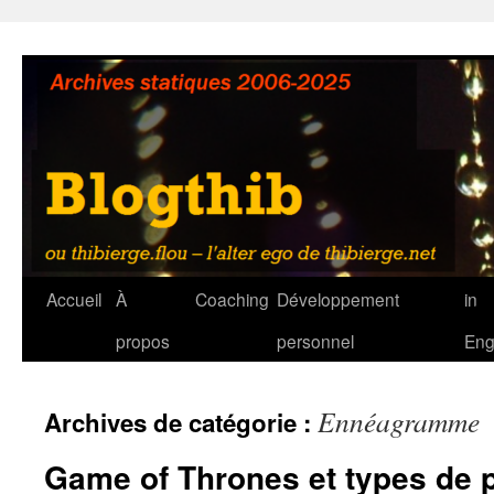
Aller
au
contenu
Accueil
À
Coaching
Développement
in
propos
personnel
Eng
Ennéagramme
Archives de catégorie :
Game of Thrones et types de p