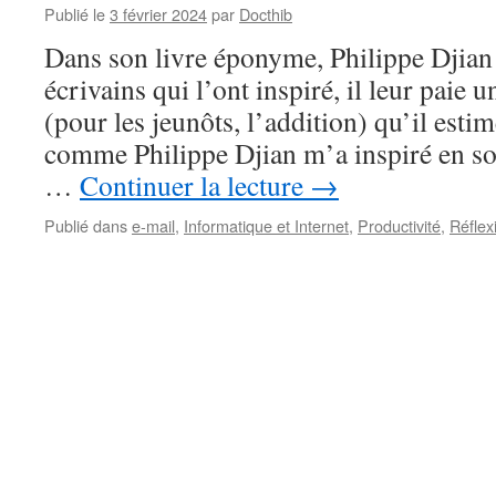
Publié le
3 février 2024
par
Docthib
Dans son livre éponyme, Philippe Djia
écrivains qui l’ont inspiré, il leur paie u
(pour les jeunôts, l’addition) qu’il estim
comme Philippe Djian m’a inspiré en so
…
Continuer la lecture
→
Publié dans
e-mail
,
Informatique et Internet
,
Productivité
,
Réflex