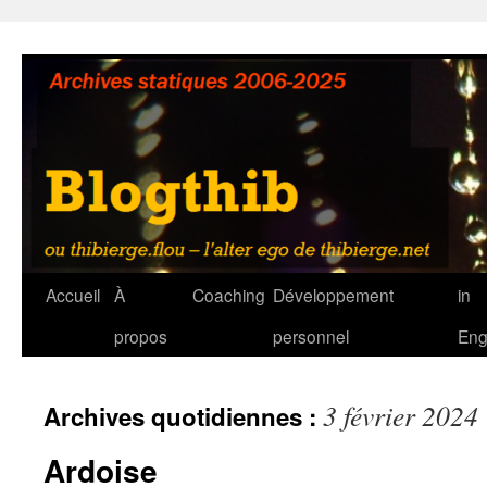
Aller
au
contenu
Accueil
À
Coaching
Développement
in
propos
personnel
Eng
3 février 2024
Archives quotidiennes :
Ardoise