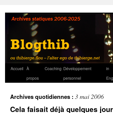
Aller
au
contenu
Accueil
À
Coaching
Développement
in
propos
personnel
Eng
3 mai 2006
Archives quotidiennes :
Cela faisait déjà quelques jo