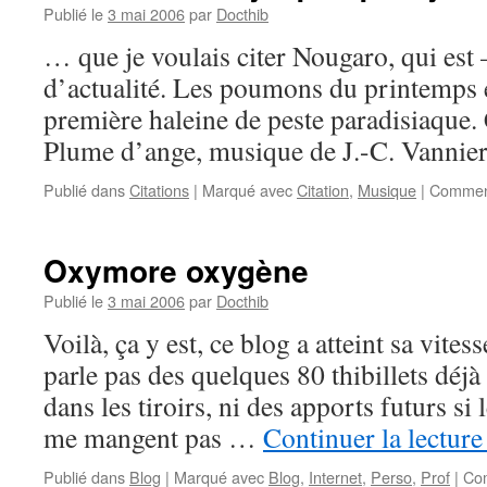
Publié le
3 mai 2006
par
Docthib
… que je voulais citer Nougaro, qui est 
d’actualité. Les poumons du printemps e
première haleine de peste paradisiaque
Plume d’ange, musique de J.-C. Vannier
Publié dans
Citations
|
Marqué avec
Citation
,
Musique
|
Comment
Oxymore oxygène
Publié le
3 mai 2006
par
Docthib
Voilà, ça y est, ce blog a atteint sa vitess
parle pas des quelques 80 thibillets déj
dans les tiroirs, ni des apports futurs si 
me mangent pas …
Continuer la lectur
Publié dans
Blog
|
Marqué avec
Blog
,
Internet
,
Perso
,
Prof
|
Co