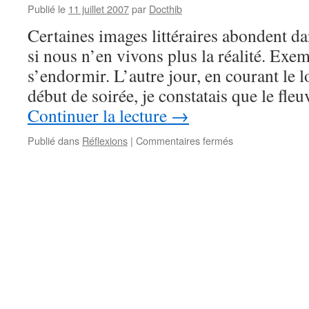
Publié le
11 juillet 2007
par
Docthib
Certaines images littéraires abondent 
si nous n’en vivons plus la réalité. Exe
s’endormir. L’autre jour, en courant le l
début de soirée, je constatais que le fl
Continuer la lecture
→
sur
Publié dans
Réflexions
|
Commentaires fermés
Les
mots
oubliés