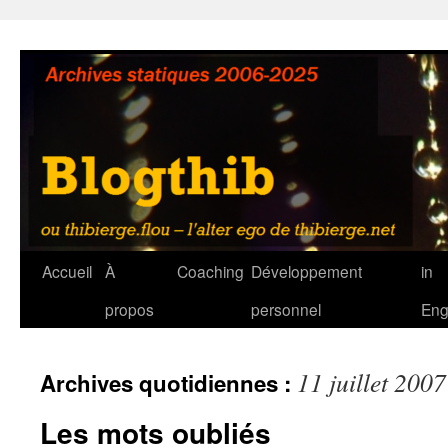
Aller
au
contenu
Accueil
À
Coaching
Développement
in
propos
personnel
Eng
11 juillet 2007
Archives quotidiennes :
Les mots oubliés