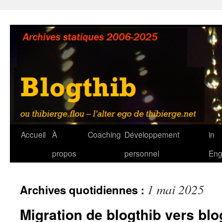
Aller
au
contenu
Accueil
À
Coaching
Développement
in
propos
personnel
Eng
1 mai 2025
Archives quotidiennes :
Migration de blogthib vers blo