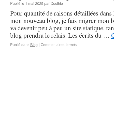
Publié le
1 mai 2025
par
Docthib
Pour quantité de raisons détaillées dans 
mon nouveau blog, je fais migrer mon b
va devenir peu à peu un site statique, ta
blog prendra le relais. Les écrits du …
C
sur
Publié dans
Blog
|
Commentaires fermés
Migration
de
blogthib
vers
blogthib