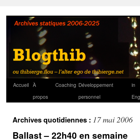
Aller
au
contenu
Accueil
À
Coaching
Développement
in
propos
personnel
Eng
17 mai 2006
Archives quotidiennes :
Ballast – 22h40 en semaine