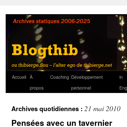
Aller
au
contenu
Accueil
À
Coaching
Développement
in
propos
personnel
Eng
21 mai 2010
Archives quotidiennes :
Pensées avec un tavernier