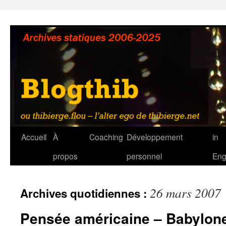
Aller
au
contenu
Accueil
À
Coaching
Développement
in
propos
personnel
Eng
26 mars 2007
Archives quotidiennes :
Pensée américaine – Babylon