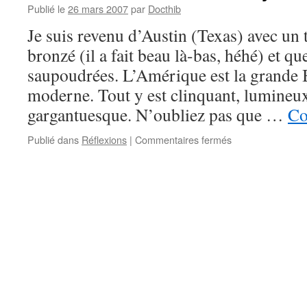
Publié le
26 mars 2007
par
Docthib
Je suis revenu d’Austin (Texas) avec un 
bronzé (il a fait beau là-bas, héhé) et qu
saupoudrées. L’Amérique est la grande
moderne. Tout y est clinquant, lumineu
gargantuesque. N’oubliez pas que …
Co
sur
Publié dans
Réflexions
|
Commentaires fermés
Pensée
américaine
–
Babylone