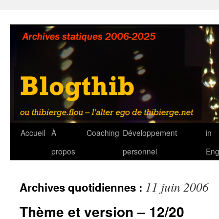
Aller
au
contenu
Accueil
À
Coaching
Développement
in
propos
personnel
Eng
11 juin 2006
Archives quotidiennes :
Thème et version – 12/20