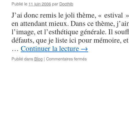
Publié le
11 juin 2006
par
Docthib
J’ai donc remis le joli thème, « estival
en attendant mieux. Dans ce thème, j’ai
l’image, et l’esthétique générale. Il sou
défauts, que je liste ici pour mémoire, 
…
Continuer la lecture
→
sur
Publié dans
Blog
|
Commentaires fermés
Thème
et
version
–
12/20