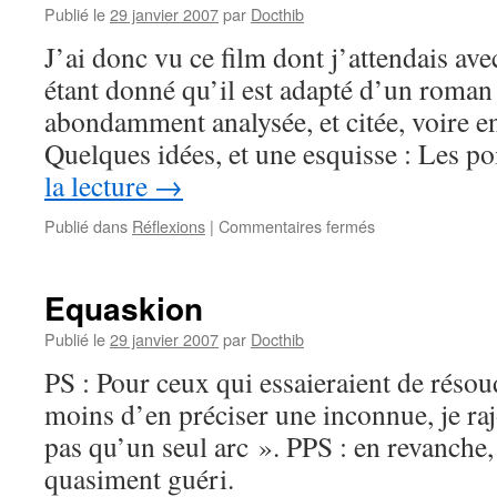
Publié le
29 janvier 2007
par
Docthib
J’ai donc vu ce film dont j’attendais ave
étant donné qu’il est adapté d’un roman
abondamment analysée, et citée, voire en
Quelques idées, et une esquisse : Les p
la lecture
→
sur
Publié dans
Réflexions
|
Commentaires fermés
Film
vu
–
Equaskion
Pars
vite
Publié le
29 janvier 2007
par
Docthib
et
PS : Pour ceux qui essaieraient de résou
reviens
tard
moins d’en préciser une inconnue, je rajo
pas qu’un seul arc ». PPS : en revanche,
quasiment guéri.