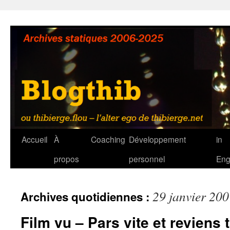
Aller
au
contenu
Accueil
À
Coaching
Développement
in
propos
personnel
Eng
29 janvier 20
Archives quotidiennes :
Film vu – Pars vite et reviens 