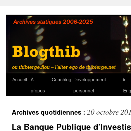
Aller
au
contenu
Accueil
À
Coaching
Développement
in
propos
personnel
Eng
20 octobre 20
Archives quotidiennes :
La Banque Publique d’Investis