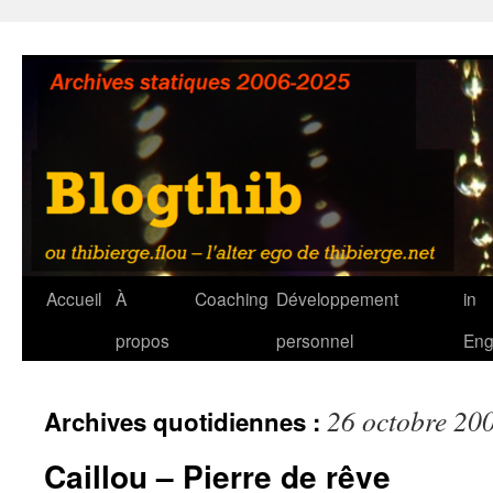
Aller
au
contenu
Accueil
À
Coaching
Développement
in
propos
personnel
Eng
26 octobre 20
Archives quotidiennes :
Caillou – Pierre de rêve