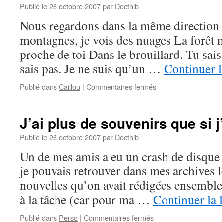
Publié le
26 octobre 2007
par
Docthib
Nous regardons dans la même direction 
montagnes, je vois des nuages La forêt n
proche de toi Dans le brouillard. Tu sai
sais pas. Je ne suis qu’un …
Continuer l
sur
Publié dans
Caillou
|
Commentaires fermés
Caillou
–
Pierre
J’ai plus de souvenirs que si 
de
rêve
Publié le
26 octobre 2007
par
Docthib
Un de mes amis a eu un crash de disque 
je pouvais retrouver dans mes archives l
nouvelles qu’on avait rédigées ensemble.
à la tâche (car pour ma …
Continuer la 
sur
Publié dans
Perso
|
Commentaires fermés