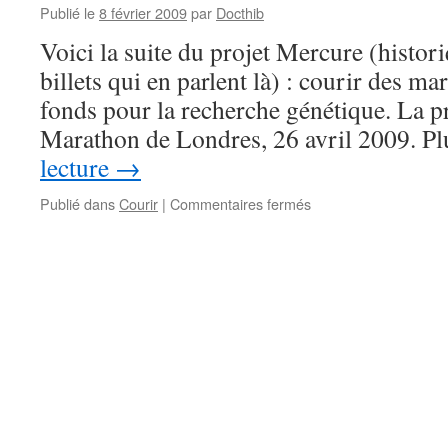
Publié le
8 février 2009
par
Docthib
Voici la suite du projet Mercure (historiq
billets qui en parlent là) : courir des m
fonds pour la recherche génétique. La pr
Marathon de Londres, 26 avril 2009. 
lecture
→
sur
Publié dans
Courir
|
Commentaires fermés
Donnez
donnez
do
do-
o-
nnez
!
(Enrico
Macias)