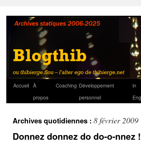
Aller
au
contenu
Accueil
À
Coaching
Développement
in
propos
personnel
Eng
8 février 2009
Archives quotidiennes :
Donnez donnez do do-o-nnez !