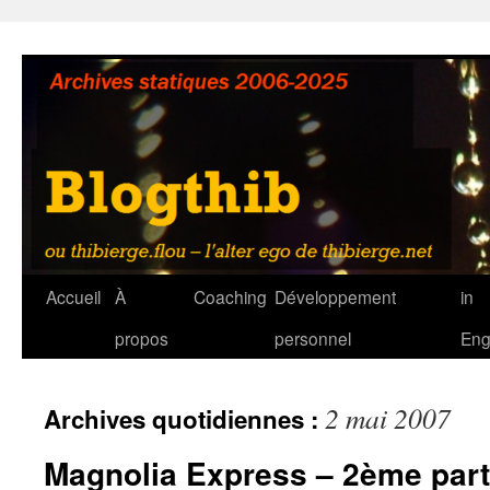
Aller
au
contenu
Accueil
À
Coaching
Développement
in
propos
personnel
Eng
2 mai 2007
Archives quotidiennes :
Magnolia Express – 2ème parti