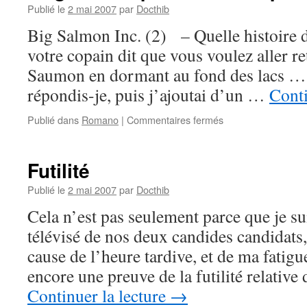
Publié le
2 mai 2007
par
Docthib
Big Salmon Inc. (2) – Quelle histoire
votre copain dit que vous voulez aller 
Saumon en dormant au fond des lacs … –
répondis-je, puis j’ajoutai d’un …
Conti
sur
Publié dans
Romano
|
Commentaires fermés
Magnolia
Express
–
Futilité
2ème
partie
Publié le
2 mai 2007
par
Docthib
–
Cela n’est pas seulement parce que je su
#
29
télévisé de nos deux candides candidats, 
cause de l’heure tardive, et de ma fatig
encore une preuve de la futilité relativ
Continuer la lecture
→