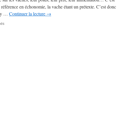
e référence en échonomie, la vache étant un prétexte. C’est donc
l y …
Continuer la lecture
→
sur
més
J’écris
un
article
sur
les
vaches