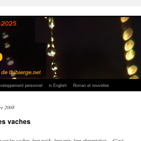
veloppement personnel
in English
Roman et nouvelles
re 2008
les vaches
sur les vaches, leur poids, leur prix, leur alimentation… C’est