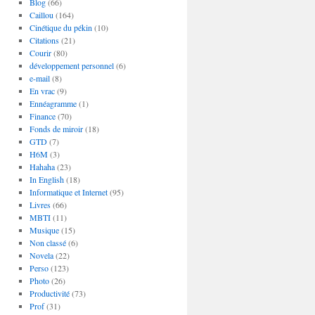
Blog
(66)
Caillou
(164)
Cinétique du pékin
(10)
Citations
(21)
Courir
(80)
développement personnel
(6)
e-mail
(8)
En vrac
(9)
Ennéagramme
(1)
Finance
(70)
Fonds de miroir
(18)
GTD
(7)
H6M
(3)
Hahaha
(23)
In English
(18)
Informatique et Internet
(95)
Livres
(66)
MBTI
(11)
Musique
(15)
Non classé
(6)
Novela
(22)
Perso
(123)
Photo
(26)
Productivité
(73)
Prof
(31)