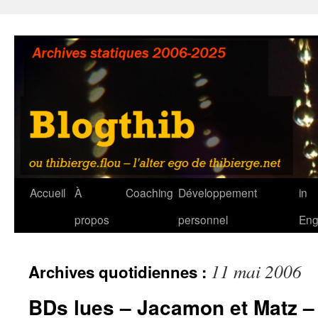
Aller
au
contenu
Accueil
À
Coaching
Développement
in
propos
personnel
Eng
11 mai 2006
Archives quotidiennes :
BDs lues – Jacamon et Matz – 