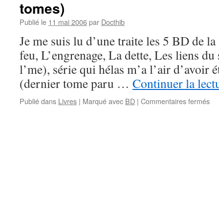
tomes)
Publié le
11 mai 2006
par
Docthib
Je me suis lu d’une traite les 5 BD de l
feu, L’engrenage, La dette, Les liens du
l’me), série qui hélas m’a l’air d’avoir
(dernier tome paru …
Continuer la lect
sur
Publié dans
Livres
|
Marqué avec
BD
|
Commentaires fermés
BD
lue
–
Ja
et
Ma
–
Le
tue
(5
to