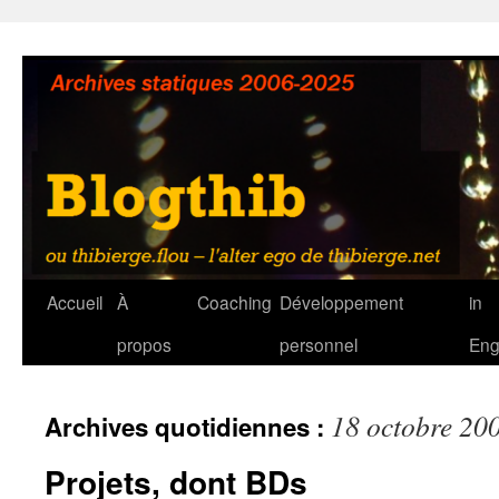
Aller
au
contenu
Accueil
À
Coaching
Développement
in
propos
personnel
Eng
18 octobre 20
Archives quotidiennes :
Projets, dont BDs