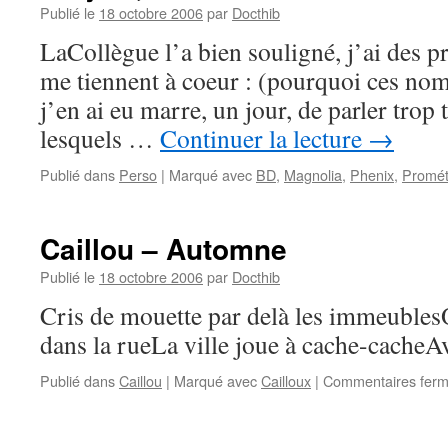
Publié le
18 octobre 2006
par
Docthib
LaCollègue l’a bien souligné, j’ai des pro
me tiennent à coeur : (pourquoi ces nom
j’en ai eu marre, un jour, de parler trop 
lesquels …
Continuer la lecture
→
Publié dans
Perso
|
Marqué avec
BD
,
Magnolia
,
Phenix
,
Promé
Caillou – Automne
Publié le
18 octobre 2006
par
Docthib
Cris de mouette par delà les immeubles
dans la rueLa ville joue à cache-cacheA
Publié dans
Caillou
|
Marqué avec
Cailloux
|
Commentaires fer