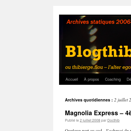
Aller
au
contenu
Accueil
À propos
Coaching
Dé
2 juillet
Archives quotidiennes :
Magnolia Express – 4è
Publié le
2 juillet 2008
par
Docthib
Quelque part au sud J’achevai de me