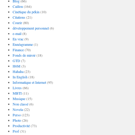
Blog
(66)
Caillou
(164)
Cinétique du pékin
(10)
Citations
(21)
Courir
(80)
développement personnel
(6)
e-mail
(8)
En vrac
(9)
Ennéagramme
(1)
Finance
(70)
Fonds de miroir
(18)
GTD
(7)
H6M
(3)
Hahaha
(23)
In English
(18)
Informatique et Internet
(95)
Livres
(66)
MBTI
(11)
Musique
(15)
Non classé
(6)
Novela
(22)
Perso
(123)
Photo
(26)
Productivité
(73)
Prof
(31)