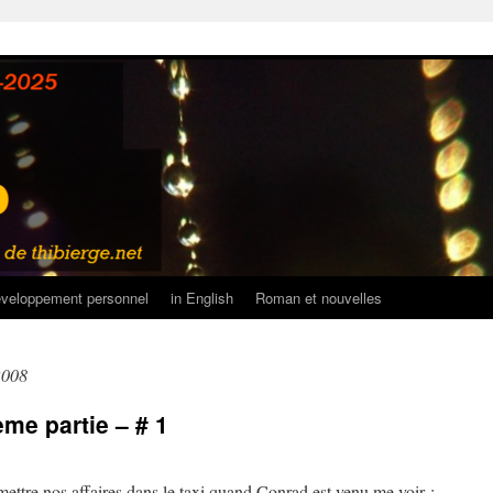
veloppement personnel
in English
Roman et nouvelles
 2008
me partie – # 1
ttre nos affaires dans le taxi quand Conrad est venu me voir : –