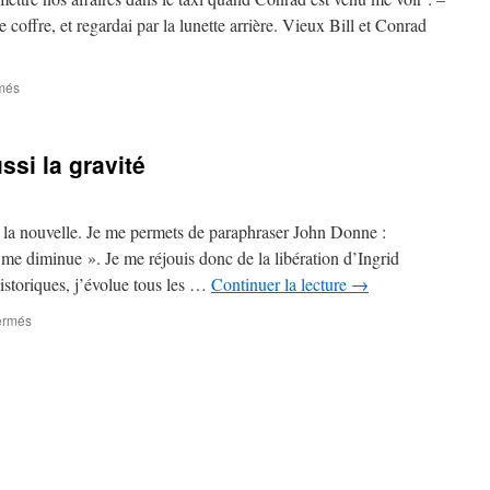
e coffre, et regardai par la lunette arrière. Vieux Bill et Conrad
sur
més
Magnolia
Express
–
ussi la gravité
4ème
partie
–
#
s la nouvelle. Je me permets de paraphraser John Donne :
1
e diminue ». Je me réjouis donc de la libération d’Ingrid
istoriques, j’évolue tous les …
Continuer la lecture
→
sur
ermés
Le
scoop,
la
joie,
et
aussi
la
gravité