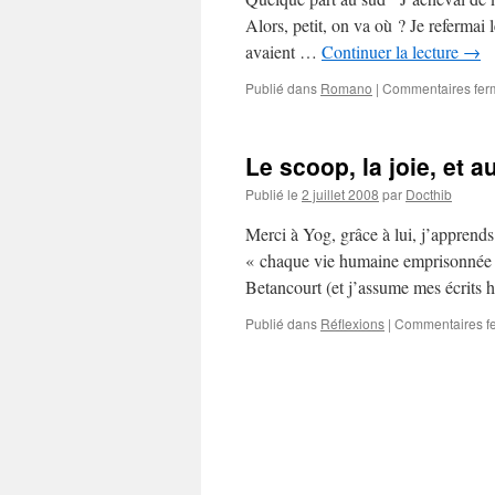
Alors, petit, on va où ? Je refermai l
avaient …
Continuer la lecture
→
Publié dans
Romano
|
Commentaires fer
Le scoop, la joie, et a
Publié le
2 juillet 2008
par
Docthib
Merci à Yog, grâce à lui, j’apprend
« chaque vie humaine emprisonnée m
Betancourt (et j’assume mes écrits h
Publié dans
Réflexions
|
Commentaires f